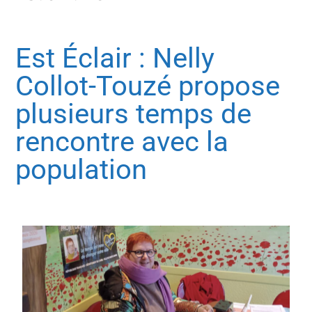
Est Éclair : Nelly
Collot-Touzé propose
plusieurs temps de
rencontre avec la
population