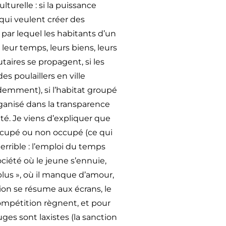
lturelle : si la puissance
qui veulent créer des
par lequel les habitants d’un
leur temps, leurs biens, leurs
aires se propagent, si les
es poulaillers en ville
demment), si l’habitat groupé
rganisé dans la transparence
été. Je viens d’expliquer que
ccupé ou non occupé (ce qui
errible : l’emploi du temps
ciété où le jeune s’ennuie,
r plus », où il manque d’amour,
ion se résume aux écrans, le
compétition règnent, et pour
ges sont laxistes (la sanction