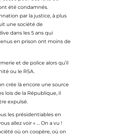
ont été condamnés.
tion par la justice, à plus
it une société de
ive dans les 5 ans qui
tenus en prison ont moins de
rie et de police alors qu’il
ité ou le RSA.
on crée là encore une source
s lois de la République, il
être expulsé.
tous les présidentiables en
us allez voir « … On a vu !
ociété où on coopère, où on