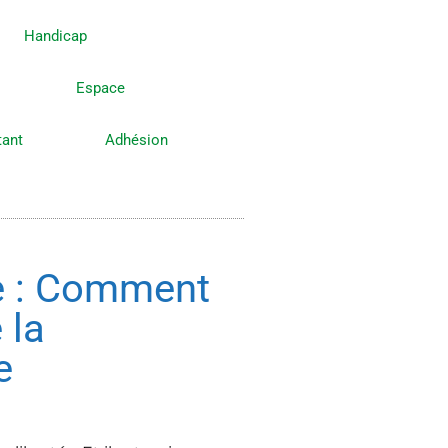
Handicap
Espace
tant
Adhésion
le : Comment
 la
e